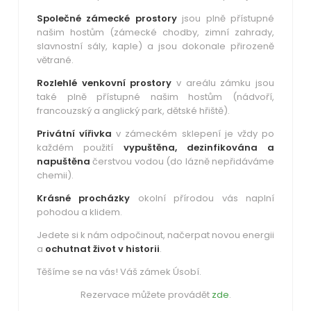
Společné zámecké prostory
jsou plně přístupné
našim hostům (
zámecké chodby, zimní zahrady,
slavnostní sály, kaple) a jsou dokonale přirozeně
větrané.
Rozlehlé venkovní
prostory
v areálu zámku jsou
také plně přístupné našim hostům (nádvoří,
francouzský a anglický park, dětské hřiště).
Privátní vířivka
v zámeckém sklepení je vždy po
každém použití
vypuštěna, dezinfikována a
napuštěna
čerstvou vodou (do lázně nepřidáváme
chemii).
Krásné procházky
okolní přírodou vás naplní
pohodou a klidem.
Jedete si k nám odpočinout, načerpat novou energii
a
ochutnat život v historii
.
Těšíme se na vás!
Váš zámek Úsobí.
Rezervace můžete provádět
zde
.