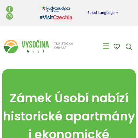
Select Language
▼
☰
0
Zámek Úsobí nabízí
historické apartmány
i ekonomické