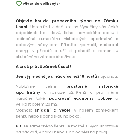
Přidat do oblíbených
Objevte kouzlo pracovního týdne na
Zámku
Úsobí
.
Uprostřed klidné krajiny Vysočiny vás čeká
odpočinek bez davů, ticho zámeckého parku i
jedinečná atmosféra historických apartmánů s
dobovým nábytkem. Přijeďte zpomalit, načerpat
energii v přírodě a užít si pohodlí a romantiku
skutečného zámeckého života.
A proč právě zámek Úsobí?
Jen výjimečně je u nás více než 16 hostů
najednou.
Nabízíme velmi
prostorné historické
apartmány
o rozloze 52-97m2 a pro méně
náročné také
podkrovní economy pokoje
o
velikosti kolem 20 m2.
Možnost
snídaní a večeří
v našem zámeckém
šenku nebo s donáškou na pokoj.
Pití
ze zámeckého šenku je možné si vychutnat také
na nádvoří, v parku nebo si ho odnést na pokoj.