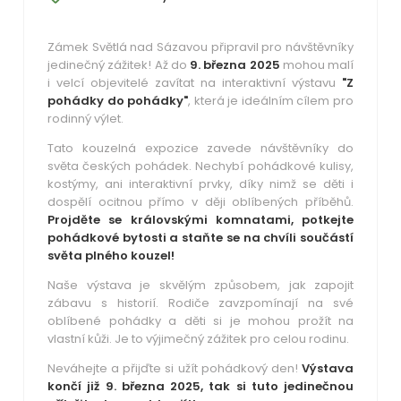
Zámek Světlá nad Sázavou připravil pro návštěvníky
jedinečný zážitek! Až do
9. března 2025
mohou malí
i velcí objevitelé zavítat na interaktivní výstavu
"Z
pohádky do pohádky"
, která je ideálním cílem pro
rodinný výlet.
Tato kouzelná expozice zavede návštěvníky do
světa českých pohádek. Nechybí pohádkové kulisy,
kostýmy, ani interaktivní prvky, díky nimž se děti i
dospělí ocitnou přímo v ději oblíbených příběhů.
Projděte se královskými komnatami, potkejte
pohádkové bytosti a staňte se na chvíli součástí
světa plného kouzel!
Naše výstava je skvělým způsobem, jak zapojit
zábavu s historií. Rodiče zavzpomínají na své
oblíbené pohádky a děti si je mohou prožít na
vlastní kůži. Je to výjimečný zážitek pro celou rodinu.
Neváhejte a přijďte si užít pohádkový den!
Výstava
končí již 9. března 2025, tak si tuto jedinečnou