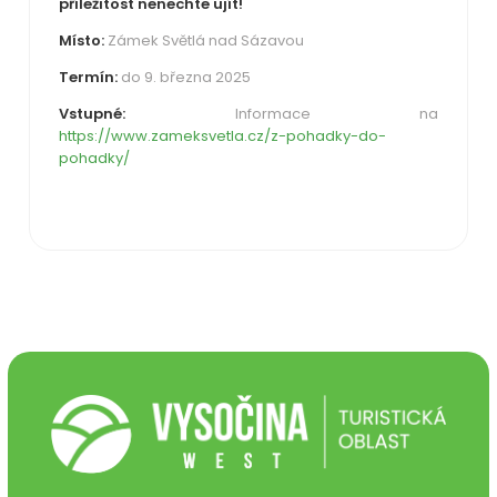
příležitost nenechte ujít!
Místo:
Zámek Světlá nad Sázavou
Termín:
do 9. března 2025
Vstupné:
Informace na
https://www.zameksvetla.cz/z-
pohadky-do-
pohadky/