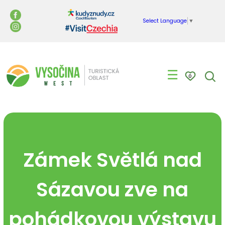
Select Language
▼
☰
0
Zámek Světlá nad
Sázavou zve na
pohádkovou výstavu