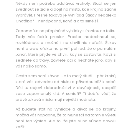
Někdy není potřeba zdolávat vrcholy. Stačí se jen
zvednout ze židle a dojít na místo, kde krajina začne
vyprávět. Přesně taková je vyhlídka Štikov nedaleko
Chotěboř
– nenápadná, tichá a o to silnější.
Zapomeňte na přeplněné vyhlídky s frontou na fotku.
Tady vás čeká prostor. Prostor nadechnout se,
rozhlédnout a možná i na chvíli nic neřešit. Štikov
není o wow efektu na první pohled. Je o pomalém
„aha“, které přijde ve chvíli, kdy se zastavíte. Když si
sednete do trávy, zavřete oči a necháte jaro, aby si
vás našlo samo.
Cesta sem není závod. Je to malý rituál – pár kroků,
které vás odvedou od hluku a přivedou blíž k sobě.
Děti tu objeví dobrodružství v obyčejnosti, dospělí
zase zapomenutý klid. A senioři? Ti dobře vědí, že
právě taková místa mají největší hodnotu.
Až budete stát na vyhlídce a dívat se do krajiny,
možná vás napadne, že to nejhezčí na tomhle výletu
není ten výhled. Ale to, že jste si ho vůbec dovolili
zažít.