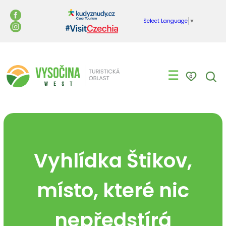
Select Language
▼
☰
0
Vyhlídka Štikov,
místo, které nic
nepředstírá