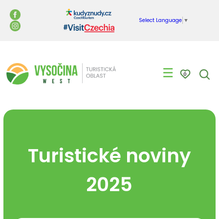
Select Language
▼
☰
0
Turistické noviny
2025