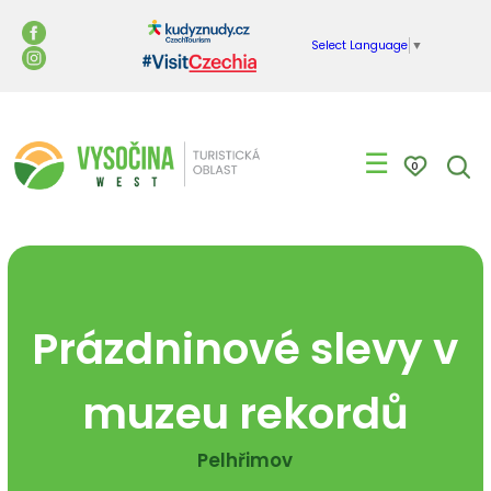
Select Language
▼
☰
0
Prázdninové slevy v
muzeu rekordů
Pelhřimov