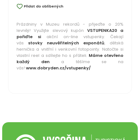
Přidat do oblíbených
Prázdniny v Muzeu rekordů - přijeďte o 20%
levněji!
Využijte slevový kupón
VSTUPENKA20 a
pořiďte si
akční on-line vstupenky. Čekají
vás
stovky neuvěřitelných exponátů
, dětská
hernička a vnitřní i venkovní fotopointy. Natočte si
vlastní reel a sdílejte ho s přáteli.
Máme otevřeno
každý den
a těšíme se na
vás!
www.dobryden.cz/vstupenky/