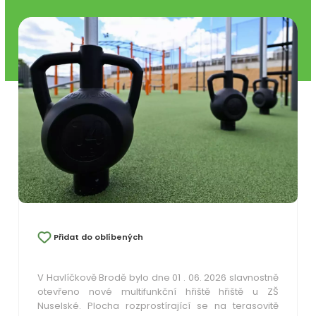
Přidat do oblíbených
V Havlíčkově Brodě bylo dne 01 . 06. 2026 slavnostně
otevřeno nové multifunkční hřiště hřiště u ZŠ
Nuselské. Plocha rozprostírající se na terasovitě