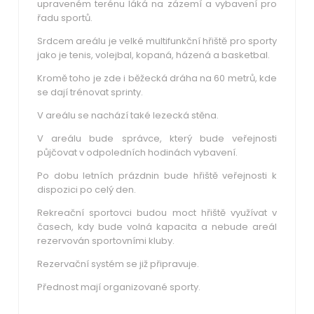
upraveném terénu láká na zázemí a vybavení pro
řadu sportů.
Srdcem areálu je velké multifunkční hřiště pro sporty
jako je tenis, volejbal, kopaná, házená a basketbal.
Kromě toho je zde i běžecká dráha na 60 metrů, kde
se dají trénovat sprinty.
V areálu se nachází také lezecká stěna.
V areálu bude správce, který bude veřejnosti
půjčovat v odpoledních hodinách vybavení.
Po dobu letních prázdnin bude hřiště veřejnosti k
dispozici po celý den.
Rekreační sportovci budou moct hřiště využívat v
časech, kdy bude volná kapacita a nebude areál
rezervován sportovními kluby.
Rezervační systém se již připravuje.
Přednost mají organizované sporty.