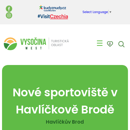
Select Language
▼
☰
0
Nové sportoviště v
Havlíčkově Brodě
Havlíčkův Brod