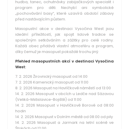
hudba, tanec, ochutnávky zabijačkových specialit i
program pro děti. Nechybí ani symbolické
„pochovávání basy“, které uzavírá období zábavy
před nastávajícím půstem.
Masopustní akce v destinaci Vysočina West jsou
ideální příležitostí, jak spojit lidové tradice se
společným setkáváním a zážitky pro celé rodiny.
Každá obec přidává vlastní atmosféru a program,
díky čemuž je masopust pokaždé trochu jiný.
Přehled masopustních akcí v destinaci Vysočina
West:
7. 2. 2026 Žirovnický masopust od 14:00
7. 2. 2026 Kamenický masopust od 11:00
8. 2. 2026 Masopust na Havlíčkově náměstí od 13:00
14. 2. 2026 Masopust v obcích u Ledče nad Sázavou
(Veliká-Mstislavice-Bojiště) od 11:00
14. 2. 2026 Masopust v Havlíčkově Borové od 08:00
hodin
14. 2. 2026 Masopust v Dolním městě od 08:00 od pily
14. 2. 2026 Masopust a Jarmark na letní scéně ve
Štokách od 12:00