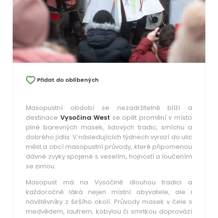
Přidat do oblíbených
Masopustní období se nezadržitelně blíží a
destinace
Vysočina West
se opět promění v místo
plné barevných masek, lidových tradic, smíchu a
dobrého jídla. V následujících týdnech vyrazí do ulic
měst a obcí masopustní průvody, které připomenou
dávné zvyky spojené s veselím, hojností a loučením
se zimou.
Masopust má na Vysočině dlouhou tradici a
každoročně láká nejen místní obyvatele, ale i
návštěvníky z širšího okolí. Průvody masek v čele s
medvědem, laufrem, kobylou či smrtkou doprovází