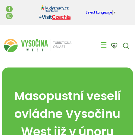
Select Language
▼
☰
0
Masopustní veselí
ovládne Vysočinu
West již v únoru