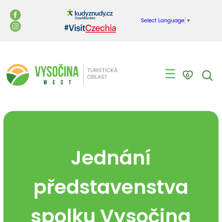
Select Language
▼
☰
0
Jednání
představenstva
spolku Vysočina