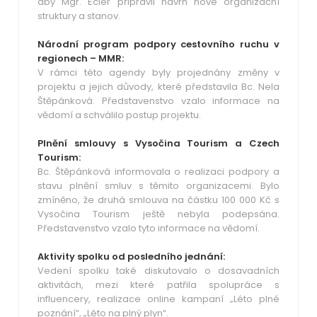
aby Mgr. Ecler připravil návrh nové organizační
struktury a stanov.
Národní program podpory cestovního ruchu v
regionech – MMR:
V rámci této agendy byly projednány změny v
projektu a jejich důvody, které představila Bc. Nela
Štěpánková. Představenstvo vzalo informace na
vědomí a schválilo postup projektu.
Plnění smlouvy s Vysočina Tourism a Czech
Tourism:
Bc. Štěpánková informovala o realizaci podpory a
stavu plnění smluv s těmito organizacemi. Bylo
zmíněno, že druhá smlouva na částku 100 000 Kč s
Vysočina Tourism ještě nebyla podepsána.
Představenstvo vzalo tyto informace na vědomí.
Aktivity spolku od posledního jednání:
Vedení spolku také diskutovalo o dosavadních
aktivitách, mezi které patřila spolupráce s
influencery, realizace online kampaní „Léto plné
poznání“, „Léto na plný plyn“.