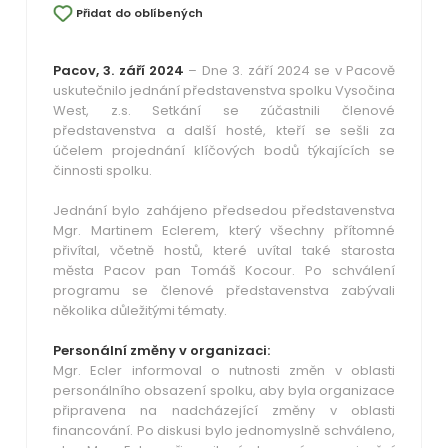
Přidat do oblíbených
Pacov, 3. září 2024
– Dne 3. září 2024 se v Pacově
uskutečnilo jednání představenstva spolku Vysočina
West, z.s. Setkání se zúčastnili členové
představenstva a další hosté, kteří se sešli za
účelem projednání klíčových bodů týkajících se
činnosti spolku.
Jednání bylo zahájeno předsedou představenstva
Mgr. Martinem Eclerem, který všechny přítomné
přivítal, včetně hostů, které uvítal také starosta
města Pacov pan Tomáš Kocour. Po schválení
programu se členové představenstva zabývali
několika důležitými tématy.
Personální změny v organizaci:
Mgr. Ecler informoval o nutnosti změn v oblasti
personálního obsazení spolku, aby byla organizace
připravena na nadcházející změny v oblasti
financování. Po diskusi bylo jednomyslně schváleno,