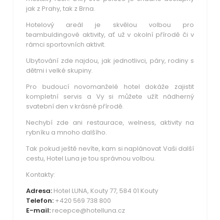
jak z Prahy, tak z Brna.
Hotelový areál je skvělou volbou pro
teambuldingové aktivity, ať už v okolní přírodě či v
rámci sportovních aktivit.
Ubytování zde najdou, jak jednotlivci, páry, rodiny s
dětmi i velké skupiny.
Pro budoucí novomanželé hotel dokáže zajistit
kompletní servis a Vy si můžete užít nádherný
svatební den v krásné přírodě.
Nechybí zde ani restaurace, welness, aktivity na
rybníku a mnoho dalšího.
Tak pokud ještě nevíte, kam si naplánovat Vaši další
cestu, Hotel Luna je tou správnou volbou.
Kontakty:
Adresa:
Hotel LUNA, Kouty 77, 584 01 Kouty
Telefon:
+420 569 738 800
E-mail:
recepce@hotelluna.cz