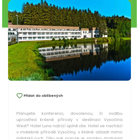
Přidat do oblíbených
Plánujete konferenci, dovolenou, či svatbu
uprostřed krásné přírody v destinaci Vysočina
West? Hotel Luna nabízí úplně vše. Hotel se nachází
v malebné přírodě Vysočiny, v klidné oblasti mimo
městský ruch. Díky své poloze je snadno dostupný