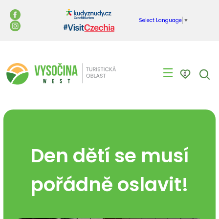
Select Language
▼
☰
0
Den dětí se musí
pořádně oslavit!