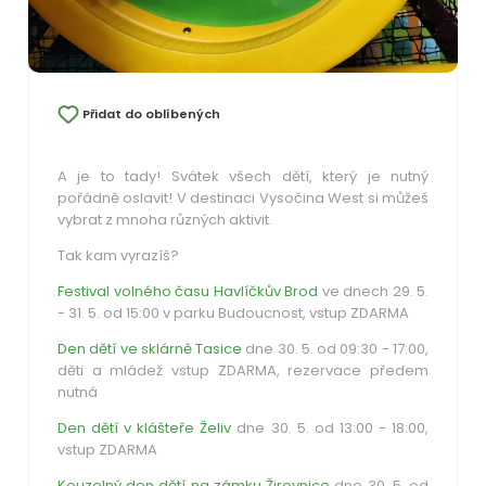
Přidat do oblíbených
A je to tady! Svátek všech dětí, který je nutný
pořádně oslavit! V destinaci Vysočina West si můžeš
vybrat z mnoha různých aktivit.
Tak kam vyrazíš?
Festival volného času Havlíčkův Brod
ve dnech 29. 5.
- 31. 5. od 15:00 v parku Budoucnost, vstup ZDARMA
Den dětí ve sklárně Tasice
dne 30. 5. od 09:30 - 17:00,
děti a mládež vstup ZDARMA, rezervace předem
nutná
Den dětí v klášteře Želiv
dne 30. 5. od 13:00 - 18:00,
vstup ZDARMA
Kouzelný den dětí na zámku Žirovnice
dne 30. 5. od