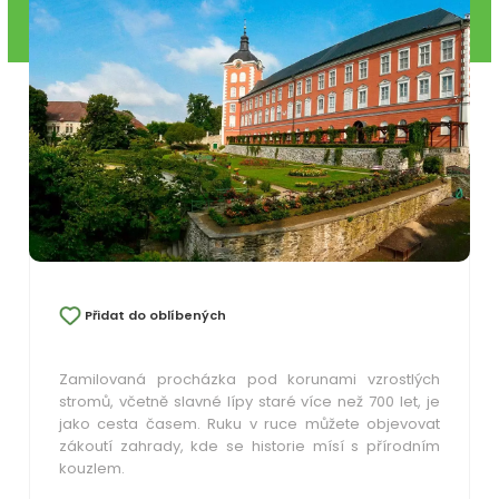
Přidat do oblíbených
Zamilovaná procházka pod korunami vzrostlých
stromů, včetně slavné lípy staré více než 700 let, je
jako cesta časem. Ruku v ruce můžete objevovat
zákoutí zahrady, kde se historie mísí s přírodním
kouzlem.