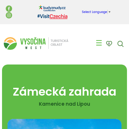
Select Language
▼
☰
0
Zámecká zahrada
Kamenice nad Lipou