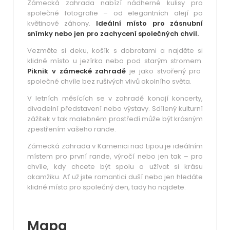
Zámecká zahrada nabízí nádherné kulisy pro
společné fotografie – od elegantních alejí po
květinové záhony.
Ideální místo pro zásnubní
snímky nebo jen pro zachycení společných chvil.
Vezměte si deku, košík s dobrotami a najděte si
klidné místo u jezírka nebo pod starým stromem.
Piknik v zámecké zahradě
je jako stvořený pro
společné chvíle bez rušivých vlivů okolního světa.
V letních měsících se v zahradě konají koncerty,
divadelní představení nebo výstavy. Sdílený kulturní
zážitek v tak malebném prostředí může být krásným
zpestřením vašeho rande.
Zámecká zahrada v Kamenici nad Lipou je ideálním
místem pro první rande, výročí nebo jen tak – pro
chvíle, kdy chcete být spolu a užívat si krásu
okamžiku. Ať už jste romantici duší nebo jen hledáte
klidné místo pro společný den, tady ho najdete.
Mapa