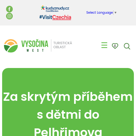
Select Language
▼
☰
0
Za skrytým příběhem
s dětmi do
Pelhřimova