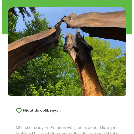
Přidat do oblíbených
Městské sady v Pelhřimově jsou oázou klidu pár
kroků od historického centra. Projděte se podél řeky