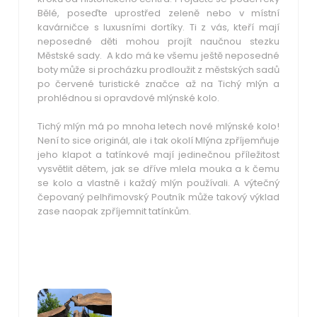
Bělé, poseďte uprostřed zeleně nebo v místní
kavárničce s luxusními dortíky. Ti z vás, kteří mají
neposedné děti mohou projít naučnou stezku
Městské sady. A kdo má ke všemu ještě neposedné
boty může si procházku prodloužit z městských sadů
po červené turistické značce až na Tichý mlýn a
prohlédnou si opravdové mlýnské kolo.
Tichý mlýn má po mnoha letech nové mlýnské kolo!
Není to sice originál, ale i tak okolí Mlýna zpříjemňuje
jeho klapot a tatínkové mají jedinečnou příležitost
vysvětlit dětem, jak se dříve mlela mouka a k čemu
se kolo a vlastně i každý mlýn používali. A výtečný
čepovaný pelhřimovský Poutník může takový výklad
zase naopak zpříjemnit tatínkům.