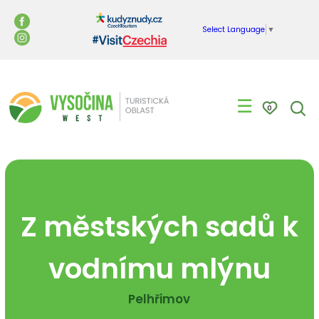
Select Language
▼
☰
0
Z městských sadů k
vodnímu mlýnu
Pelhřimov