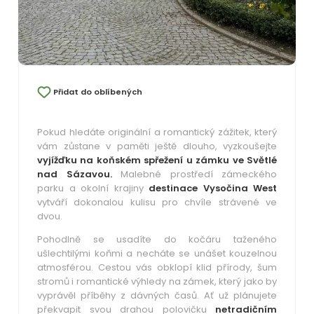
Přidat do oblíbených
Pokud hledáte originální a romantický zážitek, který
vám zůstane v paměti ještě dlouho, vyzkoušejte
vyjížďku na koňském spřežení u zámku ve Světlé
nad Sázavou.
Malebné prostředí zámeckého
parku a okolní krajiny
destinace Vysočina West
vytváří dokonalou kulisu pro chvíle strávené ve
dvou.
Pohodlně se usadíte do kočáru taženého
ušlechtilými koňmi a necháte se unášet kouzelnou
atmosférou. Cestou vás obklopí klid přírody, šum
stromů i romantické výhledy na zámek, který jako by
vyprávěl příběhy z dávných časů. Ať už plánujete
překvapit svou drahou polovičku
netradičním