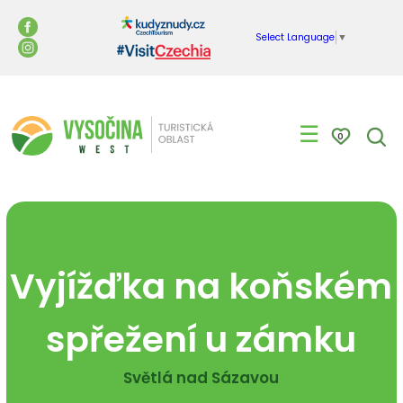
Select Language
▼
☰
0
Vyjížďka na koňském
spřežení u zámku
Světlá nad Sázavou