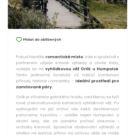
Přidat do oblíbených
Pokud hledáte
romantické místo
, kde si společně s
partnerem užijete krásné výhledy a chvíle klidu,
vydejte se na
vyhlídkovou věž Orlík u Humpolce
.
Tento jedinečný turistický cíl nabízí kombinaci
přírody, historie i romantiky –
ideální prostředí pro
zamilované páry.
Orlík je zřícenina gotického hradu, nad kterou se tyčí
nově zrekonstruovaná kamenná vyhlídková věž. Po
vystoupání na její vrchol vás čeká dechberoucí
panorama Vysočiny – uvidíte nejen Humpolec a
okolní lesy, ale za jasného počasí dokonce i
vrcholky Krkonoš. Společné obdivování výhledů a
chvilka na lavičce přímo na ochozu věže se může