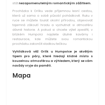
stát
nezapomenutelným romantickým zážitkem.
Procházka k Orlíku vede příjemnou lesní cestou,
která už sama o sobě působí pohádkově. Ruku v
ruce se můžete toulat okolní přírodou, objevovat
tajemná zákoutí hradu a vychutnat si atmosféru
dávné historie. A pokud si chcete výlet zpestřit, v
blízkém Humpolci najdete útulné kavárny i
restaurace, kde můžete svou romantickou
procházku zakončit sladkou tečkou.
Vyhlídková věž Orlík u Humpolce je skvělým
tipem pro páry, které hledají klidné místo s
kouzelnou atmosférou a výhledem, který se vám
navždy vryje do paměti.
Mapa