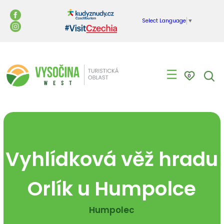
Select Language
▼
☰
0
Vyhlídková věž hradu
Orlík u Humpolce
Humpolec