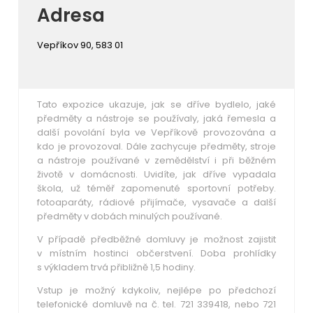
Adresa
Vepříkov 90, 583 01
Tato expozice ukazuje, jak se dříve bydlelo, jaké
předměty a nástroje se používaly, jaká řemesla a
další povolání byla ve Vepříkově pro­vozována a
kdo je provozoval. Dále zachycuje předměty, stroje
a nástroje používané v zemědělství i při běžném
životě v domácnosti. Uvidíte, jak dříve vypadala
škola, už téměř zapomenuté sportovní potřeby.
fotoaparáty, rádiové přijímače,
vysavače a další
předměty v dobách minulých používané.
V případě předběžné domluvy je možnost zajistit
v místním hostinci občerstvení. Doba prohlídky
s výkladem trvá přibližně 1,5 hodiny.
Vstup je možný kdykoliv, nejlépe po předchozí
telefonické domluvě na č. tel. 721 339418, nebo 721