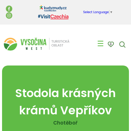
Select Language
▼
☰
0
Stodola krásných
krámů Vepříkov
Chotěboř