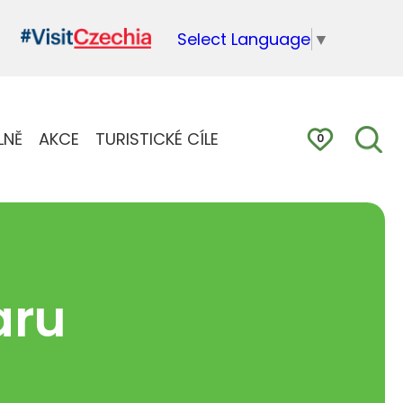
Select Language
▼
LNĚ
AKCE
TURISTICKÉ CÍLE
0
aru