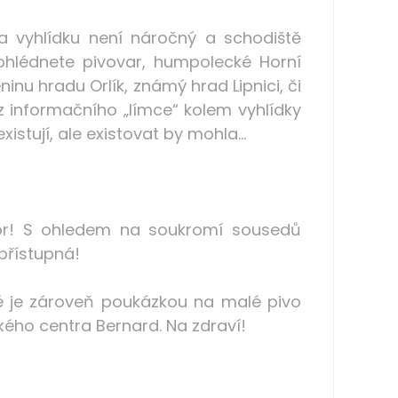
 vyhlídku není náročný a schodiště
ohlédnete pivovar, humpolecké Horní
inu hradu Orlík, známý hrad Lipnici, či
z informačního „límce“ kolem vyhlídky
istují, ale existovat by mohla…
zor! S ohledem na soukromí sousedů
přístupná!
é je zároveň poukázkou na malé pivo
kého centra Bernard. Na zdraví!