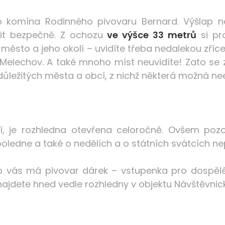
 komína Rodinného pivovaru Bernard. Výšlap na
ítit bezpečně. Z ochozu
ve výšce 33 metrů
si pr
 město a jeho okolí – uvidíte třeba nedalekou zřícen
 Melechov. A také mnoho míst neuvidíte! Zato se 
ležitých města a obcí, z nichž některá možná neex
sí, je rozhledna otevřena celoročně. Ovšem po
oledne a také o nedělích a o státních svátcích ne
ro vás má pivovar dárek – vstupenka pro dospěl
 najdete hned vedle rozhledny v objektu Návštěvnic