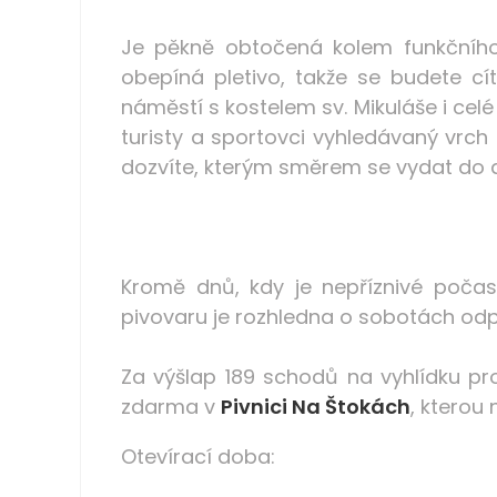
Je pěkně obtočená kolem funkčního
obepíná pletivo, takže se budete c
náměstí s kostelem sv. Mikuláše i celé
turisty a sportovci vyhledávaný vrch
dozvíte, kterým směrem se vydat do dů
Kromě dnů, kdy je nepříznivé poča
pivovaru je rozhledna o sobotách odp
Za výšlap 189 schodů na vyhlídku p
zdarma v
Pivnici Na Štokách
, kterou
Otevírací doba: