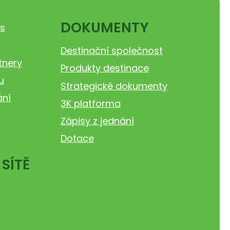
DOKUMENTY
s
Destinační společnost
tnery
Produkty destinace
u
Strategické dokumenty
ání
3K platforma
Zápisy z jednání
Dotace
 SÍTĚ