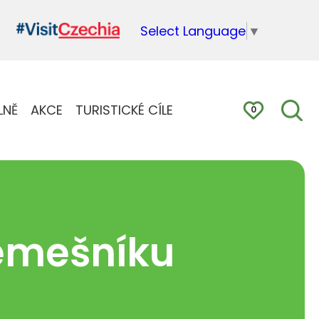
Select Language
▼
LNĚ
AKCE
TURISTICKÉ CÍLE
0
řemešníku