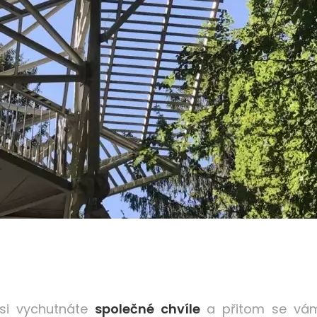
 si vychutnáte
společné chvíle
a přitom se vám