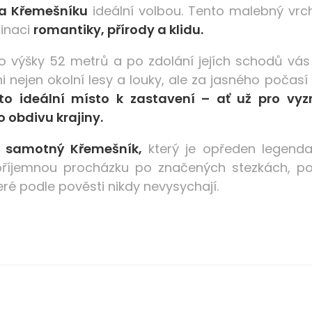
na Křemešníku
ideální volbou. Tento malebný vrc
binaci
romantiky, přírody a klidu.
o výšky 52 metrů a po zdolání jejích schodů vás
i nejen okolní lesy a louky, ale za jasného počas
to ideální místo k zastavení – ať už pro vyzn
o obdivu krajiny.
 samotný Křemešník,
který je opředen legend
 příjemnou procházku po značených stezkách, pos
eré podle pověsti nikdy nevysychají.