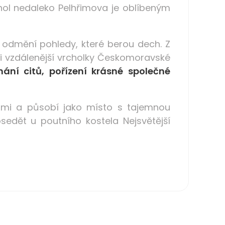
hol nedaleko Pelhřimova je oblíbeným
 odmění pohledy, které berou dech. Z
í i vzdálenější vrcholky Českomoravské
ání citů, pořízení krásné společné
ami a působí jako místo s tajemnou
edět u poutního kostela Nejsvětější