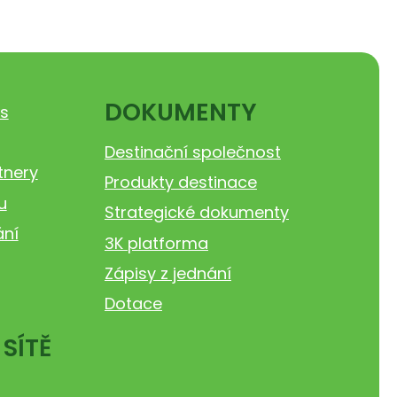
DOKUMENTY
s
Destinační společnost
tnery
Produkty destinace
u
Strategické dokumenty
ání
3K platforma
Zápisy z jednání
Dotace
 SÍTĚ