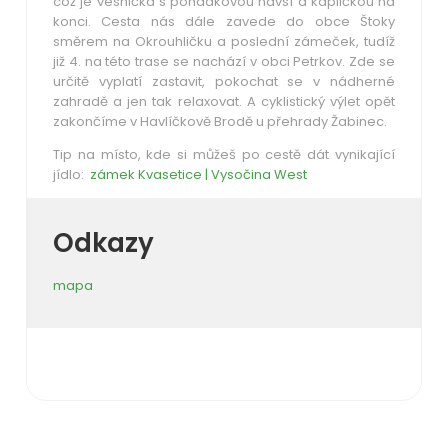
což je vesnička s pohádkovou návsí a kapličkou na
konci. Cesta nás dále zavede do obce Štoky
směrem na Okrouhličku a poslední zámeček, tudíž
již 4. na této trase se nachází v obci Petrkov. Zde se
určitě vyplatí zastavit, pokochat se v nádherné
zahradě a jen tak relaxovat. A cyklistický výlet opět
zakončíme v Havlíčkově Brodě u přehrady Žabinec.
Tip na místo, kde si můžeš po cestě dát vynikající
jídlo:
zámek Kvasetice | Vysočina West
Odkazy
mapa