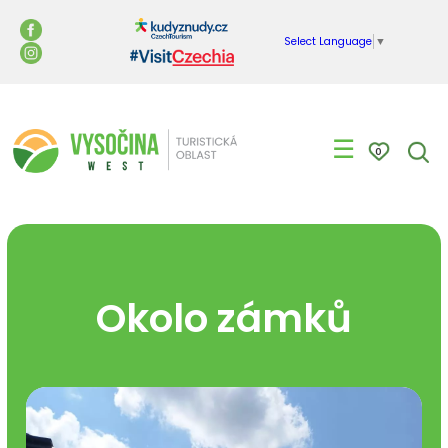
Select Language
▼
☰
0
Okolo zámků