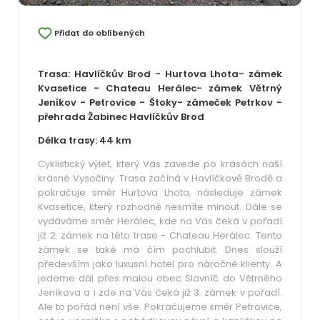
Přidat do oblíbených
Trasa: Havlíčkův Brod - Hurtova Lhota- zámek
Kvasetice - Chateau Herálec- zámek Větrný
Jeníkov - Petrovice - Štoky- zámeček Petrkov -
přehrada Žabinec Havlíčkův Brod
Délka trasy: 44 km
Cyklistický výlet, který Vás zavede po krásách naší
krásné Vysočiny. Trasa začíná v Havlíčkově Brodě a
pokračuje směr Hurtova Lhota, následuje zámek
Kvasetice, který rozhodně nesmíte minout. Dále se
vydáváme směr Herálec, kde na Vás čeká v pořadí
již 2. zámek na této trase - Chateau Herálec. Tento
zámek se také má čím pochlubit. Dnes slouží
především jako luxusní hotel pro náročné klienty. A
jedeme dál přes malou obec Slavníč do Větrného
Jeníkova a i zde na Vás čeká již 3. zámek v pořadí.
Ale to pořád není vše. Pokračujeme směr Petrovice,