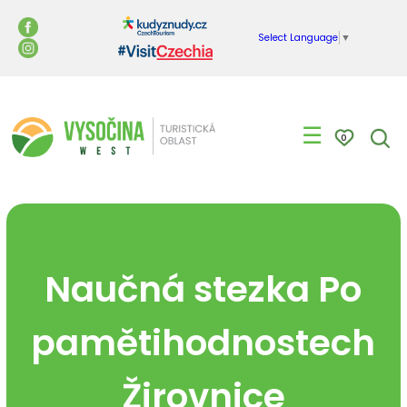
Select Language
▼
☰
0
Naučná stezka Po
pamětihodnostech
Žirovnice