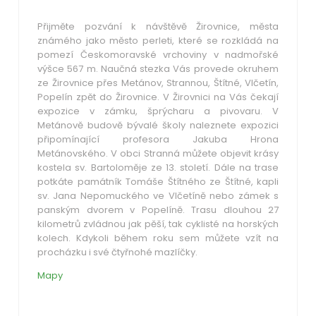
Přijměte pozvání k návštěvě Žirovnice, města
známého jako město perleti, které se rozkládá na
pomezí Českomoravské vrchoviny v nadmořské
výšce 567 m. Naučná stezka Vás provede okruhem
ze Žirovnice přes Metánov, Strannou, Štítné, Vlčetín,
Popelín zpět do Žirovnice. V Žirovnici na Vás čekají
expozice v zámku, šprýcharu a pivovaru. V
Metánově budově bývalé školy naleznete expozici
připomínající profesora Jakuba Hrona
Metánovského. V obci Stranná můžete objevit krásy
kostela sv. Bartoloměje ze 13. století. Dále na trase
potkáte památník Tomáše Štítného ze Štítné, kapli
sv. Jana Nepomuckého ve Vlčetíně nebo zámek s
panským dvorem v Popelíně. Trasu dlouhou 27
kilometrů zvládnou jak pěší, tak cyklisté na horských
kolech. Kdykoli během roku sem můžete vzít na
procházku i své čtyřnohé mazlíčky.
Mapy