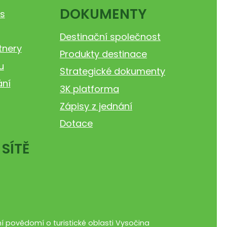
DOKUMENTY
s
Destinační společnost
tnery
Produkty destinace
u
Strategické dokumenty
ání
3K platforma
Zápisy z jednání
Dotace
 SÍTĚ
 povědomí o turistické oblasti Vysočina