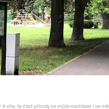
? A víte, že část přírody se může nacházet i ve 