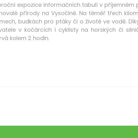
roční expozice informačních tabulí v příjemném 
ovalé přírody na Vysočině. Na téměř třech kilom
mech, budkách pro ptáky či o životě ve vodě. Dí
vatele v kočárcích i cyklisty na horských či siln
rvá kolem 2 hodin.