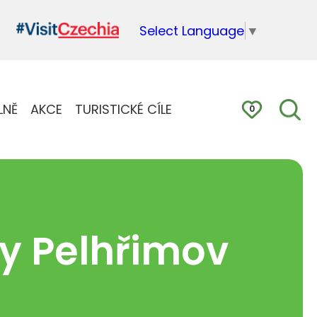
Select Language
▼
LNĚ
AKCE
TURISTICKÉ CÍLE
0
y Pelhřimov