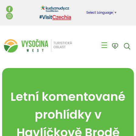
Select Language
▼
☰
0
Letní komentované
prohlídky v
Havlíčkově Brodě