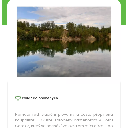
Přidat do oblíbených
Nemáte rádi tradiční plovárny a často přeplněná
koupaliště? Zkuste zatopený kamenolom v Horní
Cerekvi, který se nachází za okrajem městečka – po