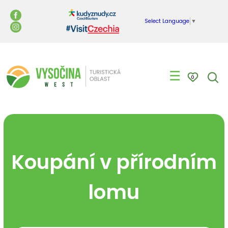
Select Language
▼
☰
0
Koupání v přírodním
lomu