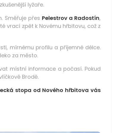
zkušenější lyžaře.
m. Směřuje přes
Pelestrov a Radostín
,
oté vrací zpět k Novému hřbitovu, což z
sti, mírnému profilu a příjemné délce.
aleko za město.
vat místní informace a počasí. Pokud
vlíčkově Brodě.
ecká stopa od Nového hřbitova vás