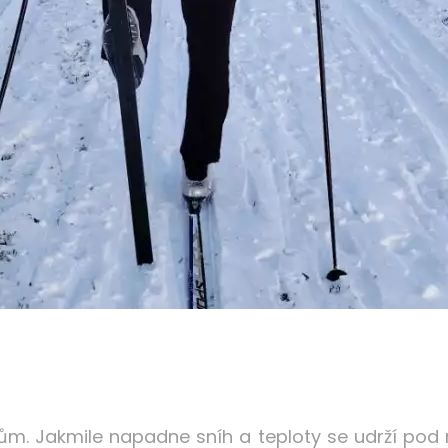
ům. Jakmile napadne sníh a teploty se udrží pod 