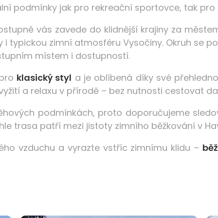
eální podmínky jak pro rekreační sportovce, tak pro 
stupně vás zavede do klidnější krajiny za měste
uky i typickou zimní atmosféru Vysočiny. Okruh se p
ástupním místem i dostupností.
 pro
klasický styl
a je oblíbená díky své přehledno
yžití a relaxu v přírodě – bez nutnosti cestovat d
sněhových podmínkách, proto doporučujeme sledo
le trasa patří mezi jistoty zimního běžkování v Ha
ého vzduchu a vyrazte vstříc zimnímu klidu –
běž