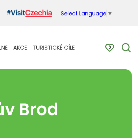
Select Language
▼
LNĚ
AKCE
TURISTICKÉ CÍLE
0
ův Brod