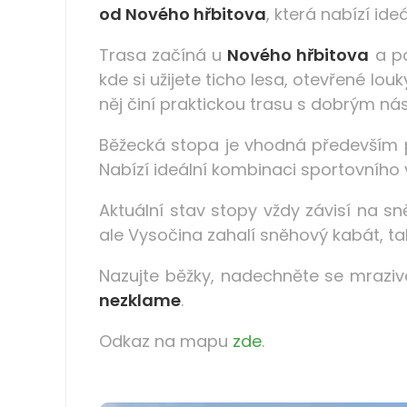
od Nového hřbitova
, která nabízí id
Trasa začíná u
Nového hřbitova
a po
kde si užijete ticho lesa, otevřené lo
něj činí praktickou trasu s dobrým n
Běžecká stopa je vhodná především
Nabízí ideální kombinaci sportovního v
Aktuální stav stopy vždy závisí na 
ale Vysočina zahalí sněhový kabát, tah
Nazujte běžky, nadechněte se mraziv
nezklame
.
Odkaz na mapu
zde
.