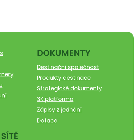
DOKUMENTY
s
Destinační společnost
tnery
Produkty destinace
u
Strategické dokumenty
ání
3K platforma
Zápisy z jednání
Dotace
 SÍTĚ