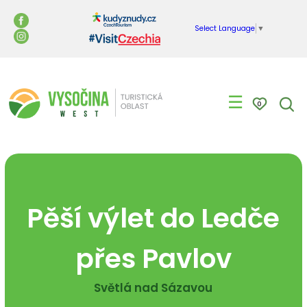
Select Language
▼
☰
0
Pěší výlet do Ledče
přes Pavlov
Světlá nad Sázavou