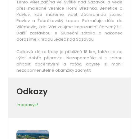
Tento výlet začíná ve Světlé nad Sázavou a vede
přes malebné vesnice Horní Březinka, Benetice a
Pavlov, kde můžeme vidět Záchrannou stanici
Pavlov a Žebrákovský kopec.
Pokračuje dále do
Vilémovic, kde Vás zaujme impozantní červený tis.
Další zastávkou je Sluneční zátoka a nakonec
dorazíme k hradu Ledeč nad Sázavou.
Celková délka trasy je přibližně 18 km, takže se na
výlet dobře připravte.
Nezapomeňte si s sebou
přibalit občerstvení a foťák, abyste si mohli
nezapomenutelné okamžiky zachytit.
Odkazy
!mapasys!