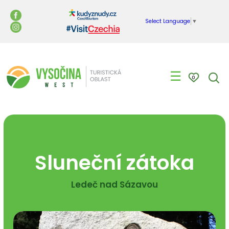
Select Language
▼
☰
0
Sluneční zátoka
Ledeč nad Sázavou