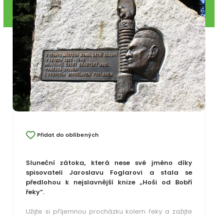
Přidat do oblíbených
Sluneční zátoka, která nese své jméno díky
spisovateli Jaroslavu Foglarovi a stala se
předlohou k nejslavnější knize „Hoši od Bobří
řeky“.
Užijte si příjemnou procházku kolem řeky a zažijte