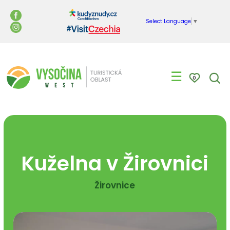
Select Language
▼
☰
0
Kuželna v Žirovnici
Žirovnice