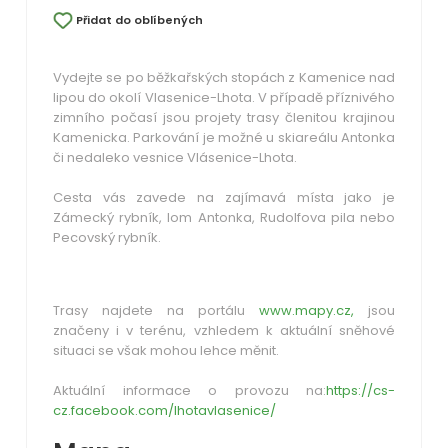
Přidat do oblíbených
Vydejte se po běžkařských stopách z Kamenice nad
lipou do okolí Vlasenice-Lhota. V případě příznivého
zimního počasí jsou projety trasy členitou krajinou
Kamenicka. Parkování je možné u skiareálu Antonka
či nedaleko vesnice Vlásenice-Lhota.
Cesta vás zavede na zajímavá místa jako je
Zámecký rybník, lom Antonka, Rudolfova pila nebo
Pecovský rybník.
Trasy najdete na portálu
www.mapy.cz,
jsou
značeny i v terénu, vzhledem k aktuální sněhové
situaci se však mohou lehce měnit.
Aktuální informace o provozu na:
https://cs-
cz.facebook.com/lhotavlasenice/