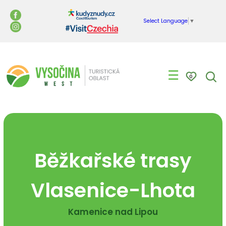
Select Language
▼
☰
0
Běžkařské trasy
Vlasenice-Lhota
Kamenice nad Lipou