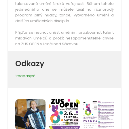
talentované umění široké veřejnosti. Během tohoto
jedinečného dne se můžete těšit na různorodý
program plný hudby, tance, výtvarného umění a
dalších uměleckých disciplín.
Přijďte se nechat unést uměním, prozkoumat talent
mladých umělců a prožít nezapomenutelné chvíle
na ZUŠ OPEN v Ledči nad Sázavou.
Odkazy
!mapasys!