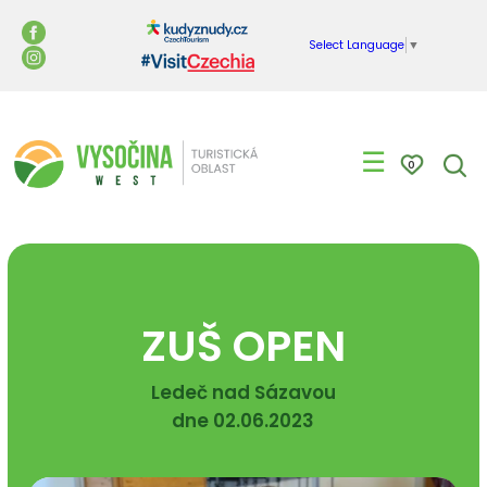
Select Language
▼
☰
0
ZUŠ OPEN
Ledeč nad Sázavou
dne 02.06.2023