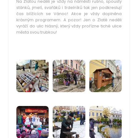
Na Zlatou neděli je vždy na náměstí rušno, spousty
stánků, jmelí, svařáků i trdelníků tak jen podkreslují
čas blížících se Vánoc! Akce je vždy doplněna
krásným programem. A pozor! Jen o Zlaté neděli
vyráží do ulic hlásný, který vždy prořízne tiché ulice
města svou trubkou!