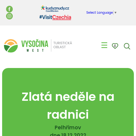
Select Language
▼
☰
0
Zlatá neděle na
radnici
Pelhřimov
dne 18.12.2022