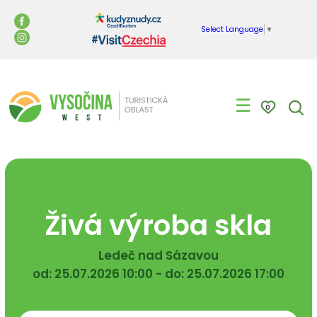
Select Language
▼
☰
0
Živá výroba skla
Ledeč nad Sázavou
od: 25.07.2026 10:00 - do: 25.07.2026 17:00