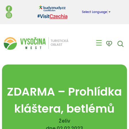
Select Language
▼
☰
0
ZDARMA – Prohlídka
kláštera, betlémů
Želiv
dne 02.02.2023