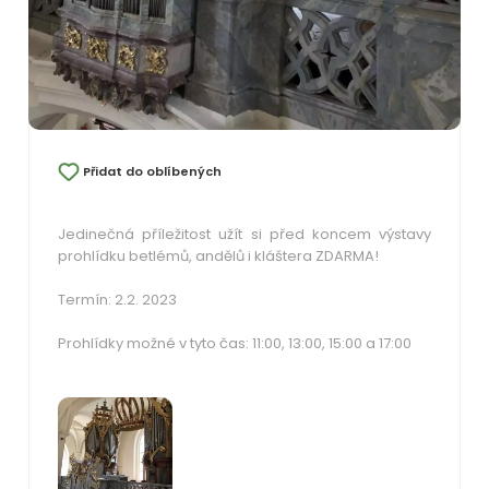
Přidat do oblíbených
Jedinečná příležitost užít si před koncem výstavy
prohlídku betlémů, andělů i kláštera ZDARMA!
Termín: 2.2. 2023
Prohlídky možné v tyto čas: 11:00, 13:00, 15:00 a 17:00