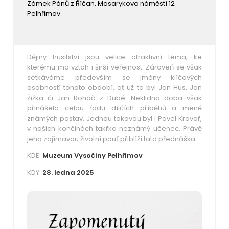
Zámek Pánů z Říčan, Masarykovo náměstí 12
Pelhřimov
Dějiny husitství jsou velice atraktivní téma, ke
kterému má vztah i širší veřejnost. Zároveň se však
setkáváme především se jmény klíčových
osobností tohoto období, ať už to byl Jan Hus, Jan
Žižka či Jan Roháč z Dubé. Neklidná doba však
přinášela celou řadu dílčích příběhů a méně
známých postav. Jednou takovou byl i Pavel Kravař,
v našich končinách takřka neznámý učenec. Právě
jeho zajímavou životní pouť přiblíží tato přednáška.
KDE:
Muzeum Vysočiny Pelhřimov
KDY:
28. ledna 2025