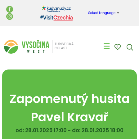
Select Language
▼
☰
0
Zapomenutý husita
Pavel Kravař
od: 28.01.2025 17:00 - do: 28.01.2025 18:00