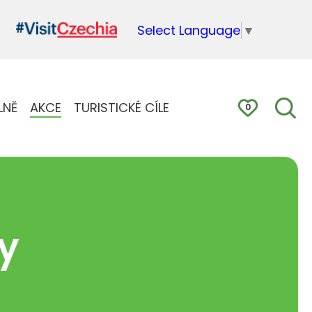
Select Language
▼
LNĚ
AKCE
TURISTICKÉ CÍLE
0
y