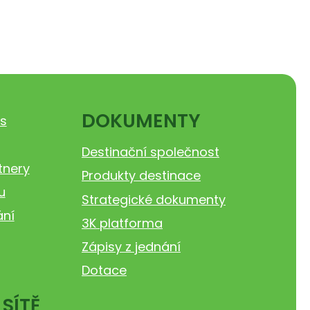
DOKUMENTY
s
Destinační společnost
tnery
Produkty destinace
u
Strategické dokumenty
ání
3K platforma
Zápisy z jednání
Dotace
 SÍTĚ