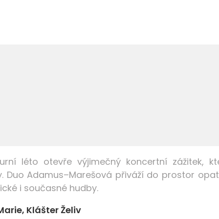
lturní léto otevře výjimečný koncertní zážitek
, k
y
. Duo
Adamus–Marešová
přiváží do prostor opat
ické i současné hudby
.
rie, Klášter Želiv