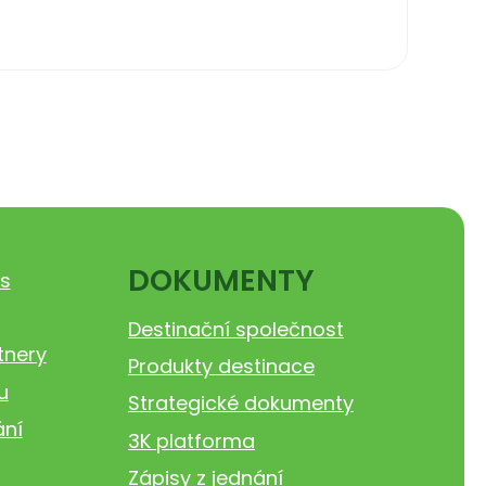
DOKUMENTY
s
Destinační společnost
tnery
Produkty destinace
u
Strategické dokumenty
ání
3K platforma
Zápisy z jednání