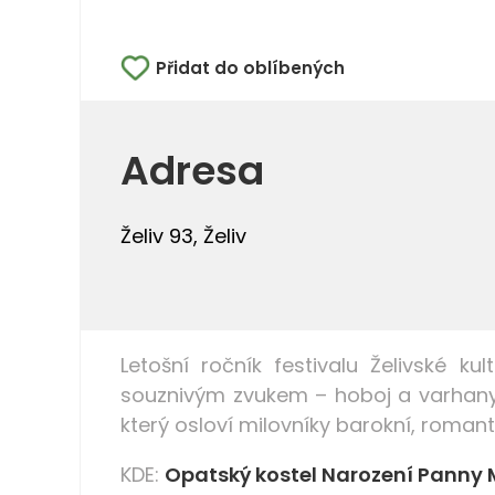
Přidat do oblíbených
Adresa
Želiv 93, Želiv
Letošní ročník festivalu Želivské ku
souznivým zvukem –
hoboj a varhan
který osloví milovníky
barokní, romant
KDE:
Opatský kostel Narození Panny Ma