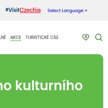
Select Language
▼
LNĚ
AKCE
TURISTICKÉ CÍLE
0
ho kulturního