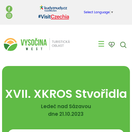
Select Language
▼
☰
0
XVII. XKROS Stvořidla
Ledeč nad Sázavou
dne 21.10.2023