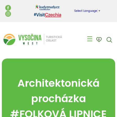
Select Language
▼
☰
0
Architektonická
procházka
#FOLKOVÁ LIPNICE