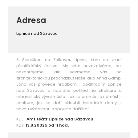
Adresa
Lipnice nad Sázavou
S 8smičkou na Folkovou Lipnici, kam se vrací
písničkářský festival. My vám nezazpíváme, ani
nezahrajeme, ale vezmeme vás na
architektonickou procházku! Naše duo Anna &amp;
Jana vás provede hradbami i podhradím Lipnice
nad Sázavou a nabídne pohled na strukturu a
urbanistický vývoj města. Jak se proměnilo náměstí i
centrum, jak se daří skloubit historické domy s
novou výstavbou a spousta dalšího!
KDE:
Amfiteátr Lipnice nad Sázavou
KDY:
13.9.20025 od 11 hod.