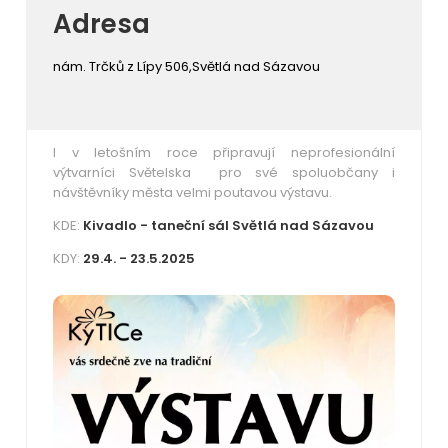
Adresa
nám. Trčků z Lípy 506,Světlá nad Sázavou
I v letošním roce připravují neprofesionální
výtvarníci Světelska pro své spoluobčany i
návštěvníky města velmi poutavou výstavu.
KDE:
Kivadlo - taneční sál Světlá nad Sázavou
KDY:
29.4. - 23.5.2025