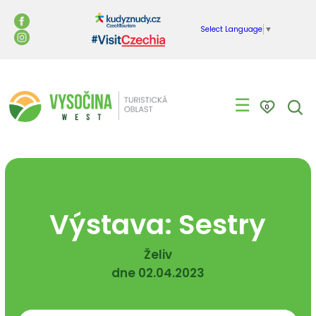
Select Language
▼
☰
0
Výstava: Sestry
Želiv
dne 02.04.2023