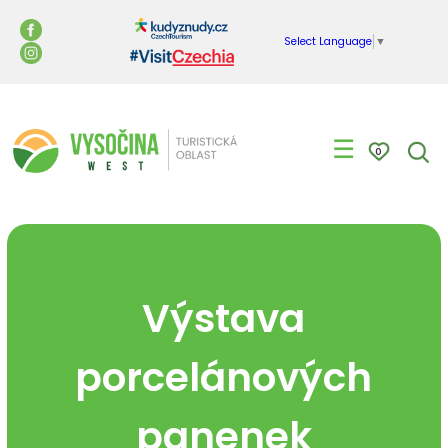
Select Language
▼
☰
0
Výstava
porcelánových
panenek