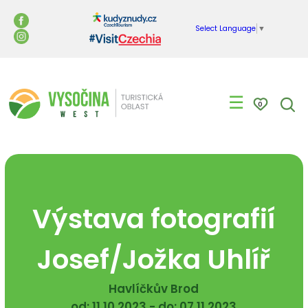
Select Language
▼
☰
0
Výstava fotografií
Josef/Jožka Uhlíř
Havlíčkův Brod
od: 11.10.2023 - do: 07.11.2023