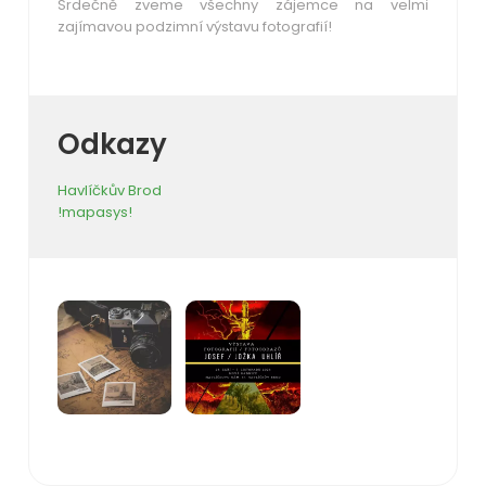
Srdečně zveme všechny zájemce na velmi
zajímavou podzimní výstavu fotografií!
Odkazy
Havlíčkův Brod
!mapasys!