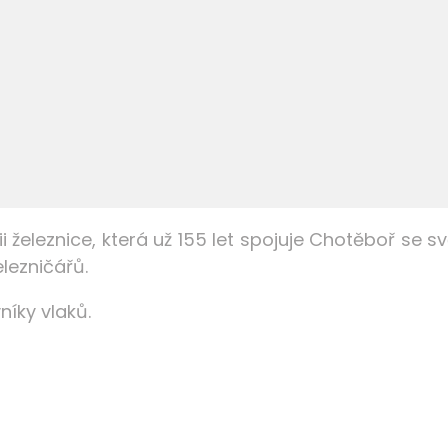
i železnice, která už 155 let spojuje Chotěboř se sv
elezničářů.
íky vlaků.