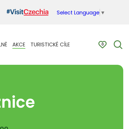
Select Language
▼
LNĚ
AKCE
TURISTICKÉ CÍLE
0
znice