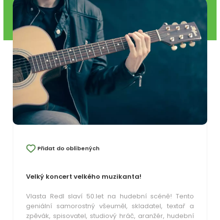
Přidat do oblíbených
Velký koncert velkého muzikanta!
Vlasta Redl slaví 50.let na hudební scéně! Tento
geniální samorostný všeuměl, skladatel, textař a
zpěvák, spisovatel, studiový hráč, aranžér, hudební