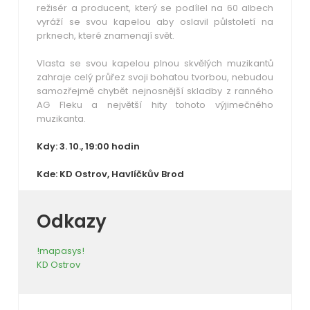
režisér a producent, který se podílel na 60 albech
vyráží se svou kapelou aby oslavil půlstoletí na
prknech, které znamenají svět.
Vlasta se svou kapelou plnou skvělých muzikantů
zahraje celý průřez svoji bohatou tvorbou, nebudou
samozřejmě chybět nejnosnější skladby z ranného
AG Fleku a největší hity tohoto výjimečného
muzikanta.
Kdy: 3. 10., 19:00 hodin
Kde: KD Ostrov, Havlíčkův Brod
Odkazy
!mapasys!
KD Ostrov