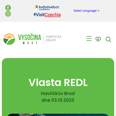
Select Language
▼
☰
0
Vlasta REDL
Havlíčkův Brod
dne 03.10.2023