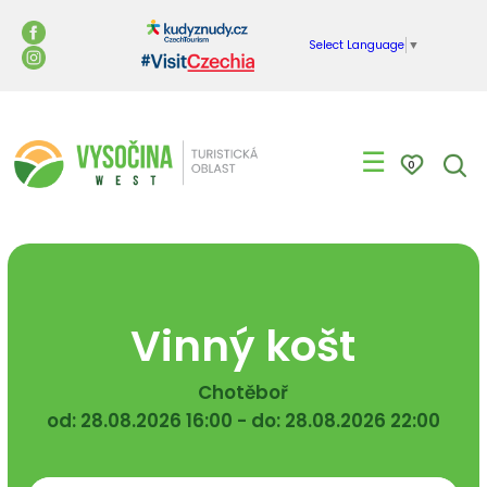
Select Language
▼
☰
0
Vinný košt
Chotěboř
od: 28.08.2026 16:00 - do: 28.08.2026 22:00