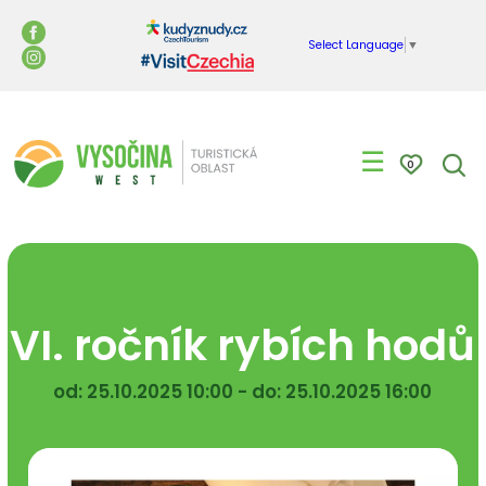
Select Language
▼
☰
0
VI. ročník rybích hodů
od: 25.10.2025 10:00 - do: 25.10.2025 16:00