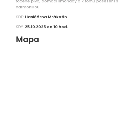
točené pivo, domácí limonády a k tomu posezení s
harmonikou
KDE:
Hasičárna Mrákotín
KDY:
25.10.2025 od 10 hod.
Mapa