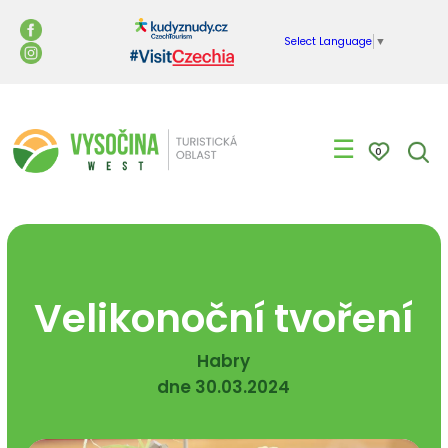
Select Language
▼
☰
0
Velikonoční tvoření
Habry
dne 30.03.2024