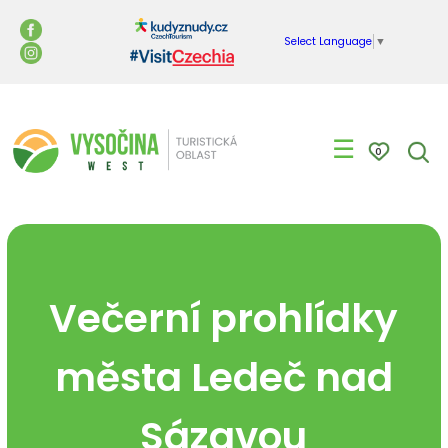
Select Language
▼
☰
0
Večerní prohlídky
města Ledeč nad
Sázavou