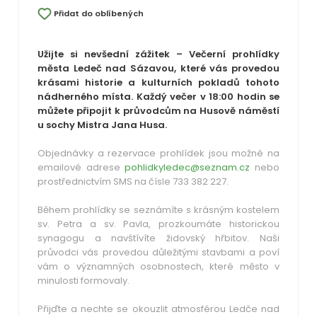
Přidat do oblíbených
Užijte si nevšední zážitek – Večerní prohlídky
města Ledeč nad Sázavou, které vás provedou
krásami historie a kulturních pokladů tohoto
nádherného místa. Každý večer v 18:00 hodin se
můžete připojit k průvodcům na Husově náměstí
u sochy Mistra Jana Husa.
Objednávky a rezervace prohlídek jsou možné na
emailové adrese
pohlidkyledec@seznam.cz
nebo
prostřednictvím SMS na čísle 733 382 227.
Během prohlídky se seznámíte s krásným kostelem
sv. Petra a sv. Pavla, prozkoumáte historickou
synagogu a navštívíte židovský hřbitov. Naši
průvodci vás provedou důležitými stavbami a poví
vám o významných osobnostech, které město v
minulosti formovaly.
Přijďte a nechte se okouzlit atmosférou Ledče nad