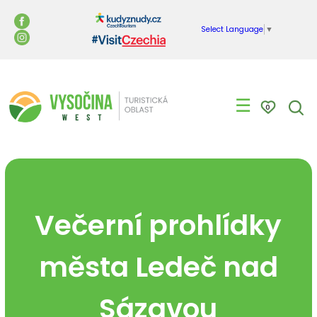
Select Language
▼
☰
0
Večerní prohlídky
města Ledeč nad
Sázavou