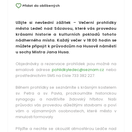
Přidat do oblíbených
Užijte si nevšední zážitek – Večerní prohlídky
města Ledeč nad Sázavou, které vás provedou
krásami historie a kulturních pokladů tohoto
nádherného místa. Každý večer v 18:00 hodin se
můžete připojit k průvodcům na Husově náměstí
u sochy Mistra Jana Husa.
Objednávky a rezervace prohlídek jsou možné na
emailové adrese
pohlidkyledec@seznam.cz
nebo
prostřednictvím SMS na čísle 733 382 227.
Během prohlídky se seznámíte s krásným kostelem
sv. Petra a sv. Pavla, prozkoumáte historickou
synagogu a navštívíte židovský hřbitov. Naši
průvodci vás provedou důležitými stavbami a poví
vám o významných osobnostech, které město v
minulosti formovaly.
Přijďte a nechte se okouzlit atmosférou Ledče nad