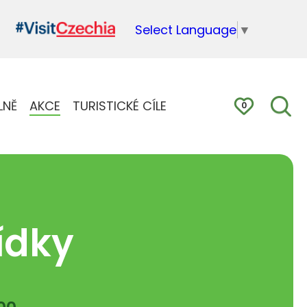
Select Language
▼
LNĚ
AKCE
TURISTICKÉ CÍLE
0
ídky