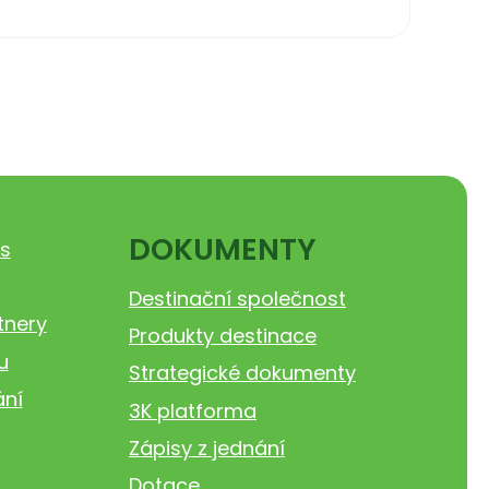
DOKUMENTY
s
Destinační společnost
tnery
Produkty destinace
u
Strategické dokumenty
ání
3K platforma
Zápisy z jednání
Dotace