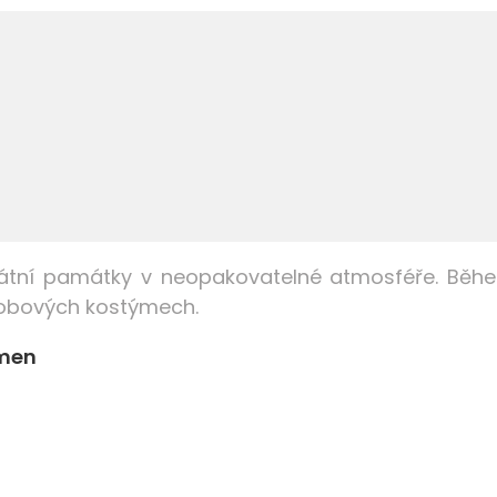
kátní památky v neopakovatelné atmosféře. Během
 dobových kostýmech.
ámen