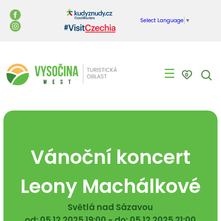
Select Language
▼
☰
0
Vánoční koncert
Leony Machálkové
Světlá nad Sázavou
od: 05.12.2025 19:00 - do: 05.12.2025 21:00